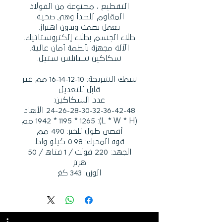
التقطيع ، مصنوعة من الفولاذ
المقاوم للصدأ وهي صحية.
يعمل بصمت وبدون اهتزاز.
طلاء الجسم بطلاء إلكتروستاتيك.
الآلة مجهزة بأنظمة أمان عالية.
سكاكين ستانلس ستيل.
سمك الشريحة: 10-12-14-16 مم غير
قابل للتعديل
عدد السكاكين:
24-26-28-30-32-36-42-48 الأبعاد
(L * W * H): 1942 * 1195 * 1265 مم
أقصى طول للخبز: 490 مم
قوة المحرك: 0.98 كيلو واط
الجهد: 220 فولت / 1 فتاه / 50
هرتز
الوزن: 343 كغ