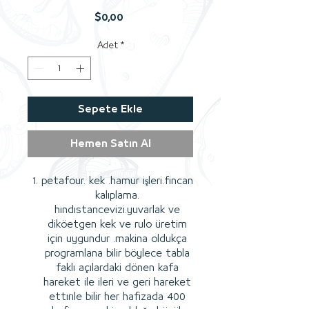
Fiyat
$0,00
Adet
*
Sepete Ekle
Hemen Satın Al
petafour. kek .hamur işleri.fincan
kalıplama.
hındıstancevizi.yuvarlak ve
diköetgen kek ve rulo üretim
için uygundur .makina oldukça
programlana bilir böylece tabla
faklı açılardaki dönen kafa
hareket ile ileri ve geri hareket
ettırıle bilir her hafizada 400