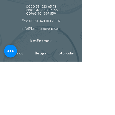
0090 531 223 65 73
0090 546 660 56 66
00963 951 997 559
Fax:
0090 348 813 23 02
info@kammazovens.com
keşfetmek
hakkında
İletişim
Stokçular
Yardım
Mağaza Politikası
Nakliye ve İade
Ödeme metodları
Sosyal
Facebook
Twitter
Instagram