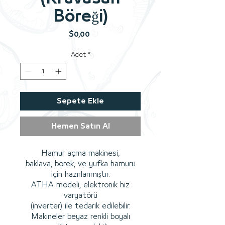
Böreği)
Fiyat
$0,00
Adet
*
Sepete Ekle
Hemen Satın Al
Hamur açma makinesi,
baklava, börek, ve yufka hamuru
için hazırlanmıştır.
ATHA modeli, elektronik hız
varyatörü
(inverter) ile tedarik edilebilir.
Makineler beyaz renkli boyalı