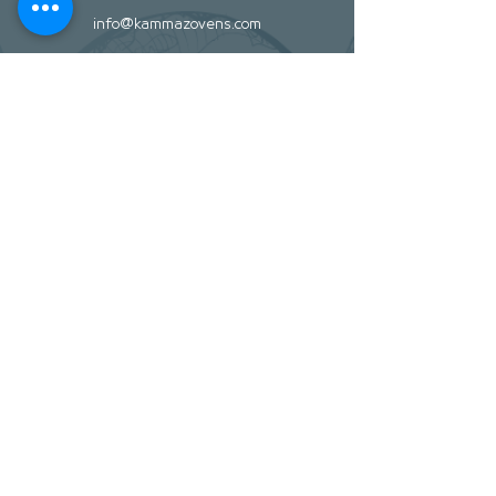
info@kammazovens.com
keşfetmek
hakkında
İletişim
Stokçular
Yardım
Mağaza Politikası
Nakliye ve İade
Ödeme metodları
Sosyal
Facebook
Twitter
Instagram
Pintrest
Haber bülteni
Oylum Mah. Seyh Izzettin Cad. NO : 1/4
Merkez / Kilis / Turkey