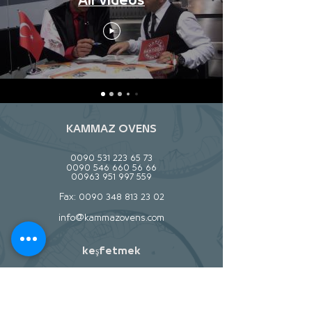
All Videos
KAMMAZ OVENS
0090 531 223 65 73
0090 546 660 56 66
00963 951 997 559
Fax:
0090 348 813 23 02
info@kammazovens.com
keşfetmek
hakkında
İletişim
Stokçular