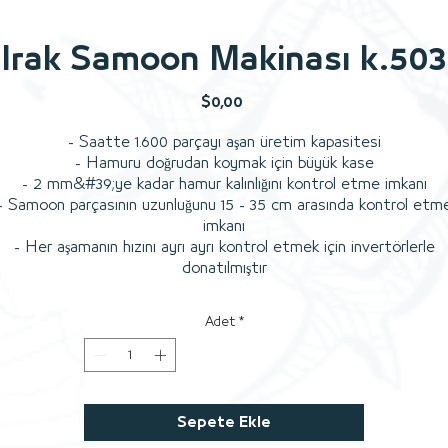
Irak Samoon Makinası k.503
Fiyat
$0,00
- Saatte 1.600 parçayı aşan üretim kapasitesi
- Hamuru doğrudan koymak için büyük kase
- 2 mm&#39;ye kadar hamur kalınlığını kontrol etme imkanı
- Samoon parçasının uzunluğunu 15 - 35 cm arasında kontrol etm
imkanı
- Her aşamanın hızını ayrı ayrı kontrol etmek için invertörlerle
donatılmıştır
Adet
*
Sepete Ekle