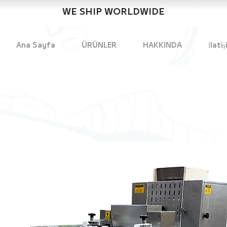
WE SHIP WORLDWIDE
Ana Sayfa
ÜRÜNLER
HAKKINDA
İlatiş
maz Ovens
in makinalari