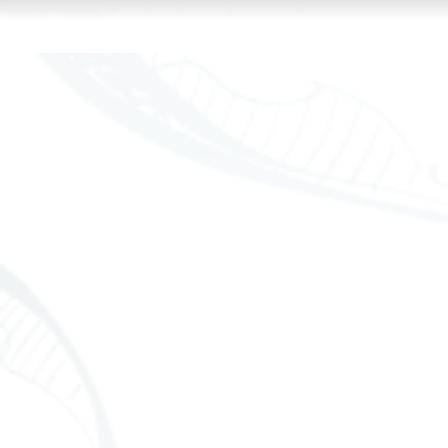
Kam
fir