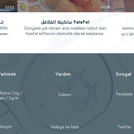
03:53
02:09
ماكينة الفلافل falafel
خط
IRIN
Dünyada çok bilinen ana maddesi nohut olan
kammaz ove
falafel köftesini otomatik olarak kalıplamak
صنوع من
için kammaz ovens Makina tarafından dizayn
ض الفرن مصنوعة من
edilmiş olan makinadır. 00905312236573
الحديد الصلب سماكة 10 مم قطر الدائرة 150 سم
00905466605666 Arab falafel making and
رج منه
making machine produces 2000 falafel
عجنات
seeds per hour Powered by 220 V electricity,
ة تركية
made entirely of stainless steel To order
Arab Rotary O
and inquire about prices and specifications
withou
fetmek
Yardım
Sosyal
please contact the following numbers
technically iso
00905312236573 Or email us
is made 
info@kammazovens.com Or visit the
dia
company's official website
charact
-Naha City /
Facebook
Dükkan
po / Syria
www.kammazovens.com ماكينة تشكيل وقلي
disk th
الفلافل تنتج 2500 حبة فلافل في الساعة تعمل
a way
على الكهرباء والغاز مصنوعة بالكامل من الستانس
pastry 
ستيل للطلب والاستعلام عن الاسعار والمواصفات
bread Made in T
يرجى الاتصال على الارقام التالية
fırın el
00905312236573 او مراسلتنا عبر البريد الالكتروني
yapılm
İletişim
Nakliye ve İade
Twitter
info@kammazovens.com او زيارة موقع الشركة
Fırı