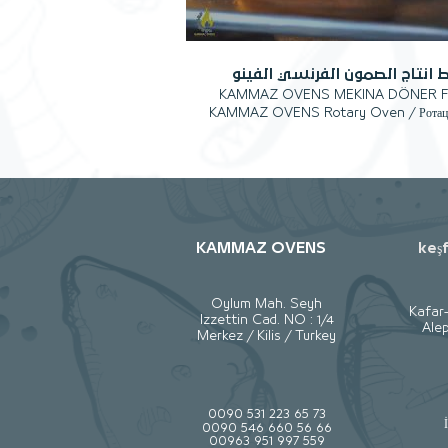
 انتاج الصمون الفرنسي الفينو
KAMMAZ OVENS MEKINA DÖNER F
KAMMAZ OVENS Rotary Oven / Ротационная
печь /أفران الدوارة الخبز الصموني واللإفرنجي
وجميع أنواع الخبز 00905312236573 صناعة تركية
بالكامل
KAMMAZ OVENS
keş
Oylum Mah. Seyh
Kafar
Izzettin Cad. NO : 1/4
Alep
Merkez / Kilis / Turkey
0090 531 223 65 73
0090 546 660 56 66
00963 951 997 559