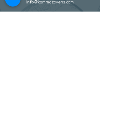
info@kammazovens.com
keşfetmek
hakkında
İletişim
Stokçular
Yardım
Mağaza Politikası
Nakliye ve İade
Ödeme metodları
Sosyal
Facebook
Twitter
Instagram
Pintrest
Haber bülteni
Oylum Mah. Seyh Izzettin Cad. NO : 1/4
Merkez / Kilis / Turkey