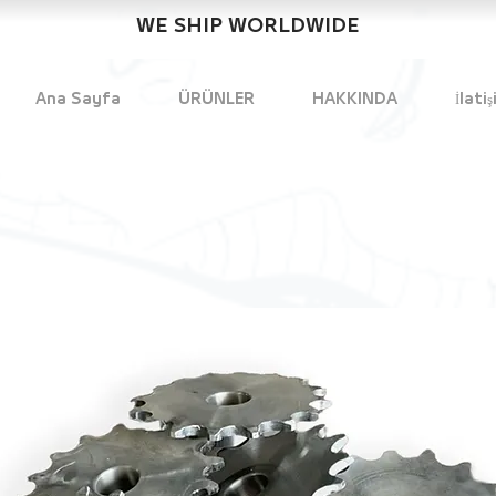
WE SHIP WORLDWIDE
Ana Sayfa
ÜRÜNLER
HAKKINDA
İlatiş
maz Ovens
in makinalari