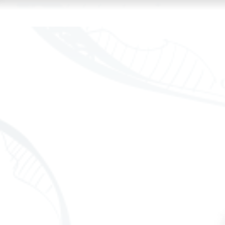
Kam
fir