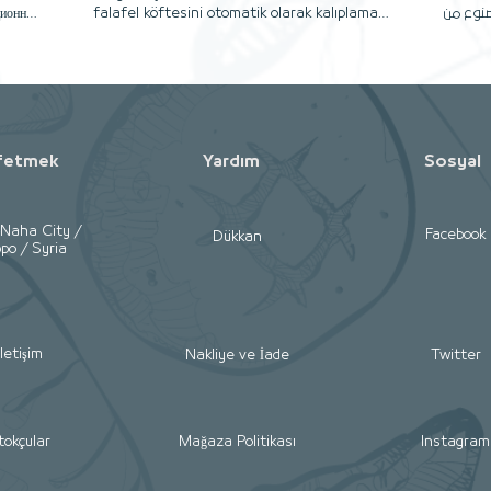
falafel köftesini otomatik olarak kalıplamak
صنوع من
için kammaz ovens Makina tarafından dizayn
ض الفرن مصنوعة من
edilmiş olan makinadır. 00905312236573
الحديد الصلب سماكة 10 مم قطر الدائرة 150 سم
00905466605666 Arab falafel making and
رج منه
making machine produces 2000 falafel
عجنات
seeds per hour Powered by 220 V electricity,
ة تركية
made entirely of stainless steel To order
Arab Rotary O
and inquire about prices and specifications
withou
fetmek
Yardım
Sosyal
please contact the following numbers
technically iso
00905312236573 Or email us
is made 
info@kammazovens.com Or visit the
dia
company's official website
charact
-Naha City /
Facebook
Dükkan
po / Syria
www.kammazovens.com ماكينة تشكيل وقلي
disk th
الفلافل تنتج 2500 حبة فلافل في الساعة تعمل
a way
على الكهرباء والغاز مصنوعة بالكامل من الستانس
pastry 
ستيل للطلب والاستعلام عن الاسعار والمواصفات
bread Made in T
يرجى الاتصال على الارقام التالية
fırın el
00905312236573 او مراسلتنا عبر البريد الالكتروني
yapılm
İletişim
Nakliye ve İade
Twitter
info@kammazovens.com او زيارة موقع الشركة
Fırı
الرسمي www.kammazovens.com
kalınlığında Dai
işleri
varlığı
tokçular
Mağaza Politikası
Instagram
dükka
Ara
0090