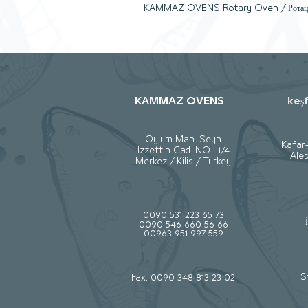
KAMMAZ OVENS Rotary Oven / Ротационная
печь /أفران الدوارة الخبز الصموني واللإفرنجي
وجميع أنواع الخبز 00905312236573 صناعة تركية
بالكامل
KAMMAZ OVENS
keş
Oylum Mah. Seyh
Kafar
Izzettin Cad. NO : 1/4
Alep
Merkez / Kilis / Turkey
0090 531 223 65 73
0090 546 660 56 66
00963 951 997 559
S
Fax: 0090 348 813 23 02