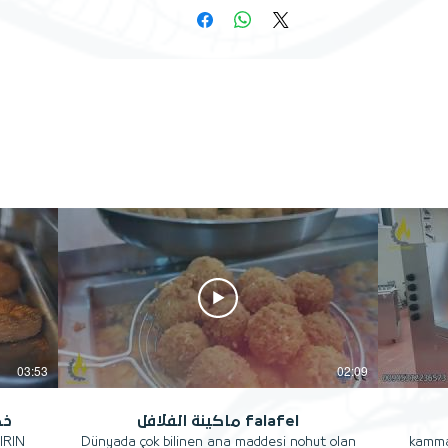
03:53
02:09
ماكينة الفلافل falafel
خط
IRIN
Dünyada çok bilinen ana maddesi nohut olan
kammaz ove