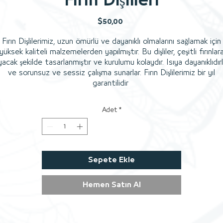
Fırın Dişlileri
Fiyat
$50,00
Fırın Dişlilerimiz, uzun ömürlü ve dayanıklı olmalarını sağlamak için
yüksek kaliteli malzemelerden yapılmıştır. Bu dişliler, çeşitli fırınlar
yacak şekilde tasarlanmıştır ve kurulumu kolaydır. Isıya dayanıklıdırl
ve sorunsuz ve sessiz çalışma sunarlar. Fırın Dişlilerimiz bir yıl
garantilidir
Adet
*
Sepete Ekle
Hemen Satın Al