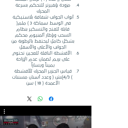
‬المحرك
‬في‭ ‬الوسط‭ ‬سماكة‭ ( ‬3‭ ‬ملم‭ )
‬الجوانب‭ ‬والأعلى‭ ‬والأسفل
‬يميناً‭ ‬ويساراً
‬الأعمدة‭ ( ‬18‭ ) ‬سن